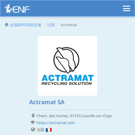
金属材料回收设施
法国
Actramat
Actramat SA
Chem. des Voiries, 91310 Leuville-sur-Orge
https://actramat.com
法国