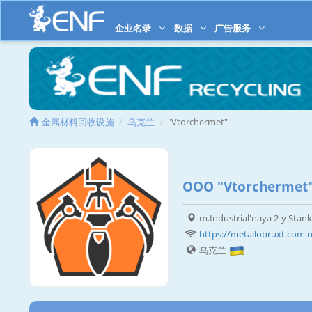
企业名录
数据
广告服务
金属材料回收设施
乌克兰
"Vtorchermet"
OOO "Vtorchermet
m.Industrial'naya 2-y Stan
https://metallobruxt.com.
乌克兰