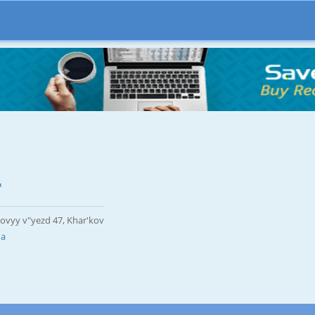
"
kovyy v"yezd 47, Khar'kov
ua