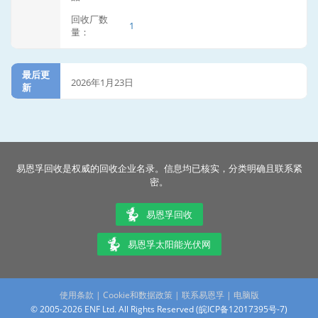
回收厂数
1
量：
最后更
2026年1月23日
新
易恩孚回收是权威的回收企业名录。信息均已核实，分类明确且联系紧
密。
易恩孚回收
易恩孚太阳能光伏网
使用条款
|
Cookie和数据政策
|
联系易恩孚
|
电脑版
© 2005-2026 ENF Ltd. All Rights Reserved (
皖ICP备12017395号-7
)