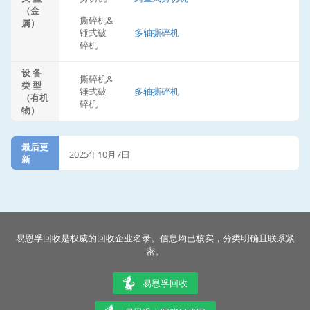
（金
撕碎机&
属）
锤式破
多轴撕碎机
碎机
设 备
撕碎机&
类 型
锤式破
多轴撕碎机
（有机
碎机
物）
最后更
2025年10月7日
新
易恩孚回收是权威的回收企业名录。信息均已核实，分类明确且联系紧
密。
易恩孚回收