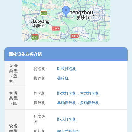
回收设备业务详情
设 备
打包机
卧式打包机
类 型
（塑
撕碎机
撕碎机
料）
设 备
打包机
卧式打包机，立式打包机
类 型
撕碎机
单轴撕碎机，多轴撕碎机
（纸）
压实设
卧式打包机
备
设 备
类 型
剪切机
鳄鱼式剪切机