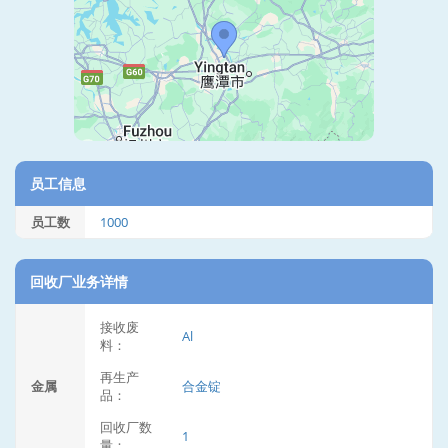
员工信息
员工数
1000
回收厂业务详情
接收废
Al
料：
再生产
金属
合金锭
品：
回收厂数
1
量：