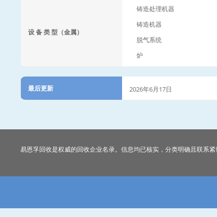
铸造处理机器
铸造机器
设 备 类 型（金属）
脱气系统
炉
最后更新
2026年6月17日
易恩孚回收是权威的回收企业名录。信息均已核实，分类明确且联系紧