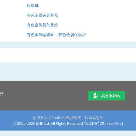
码垛机
有色金属铸造机器
有色金属脱气系统
有色金属熔炼炉，有色金属保温炉
密。
易恩孚回收
使用条款
|
Cookie和数据政策
|
联系易恩孚
© 2005-2026 ENF Ltd. All Rights Reserved (
皖ICP备12017395号-7
)