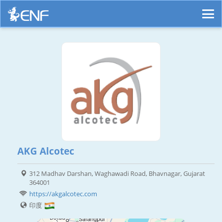
AKG Alcotec
312 Madhav Darshan, Waghawadi Road, Bhavnagar, Gujarat
364001
https://akgalcotec.com
印度