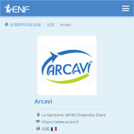
金属材料回收设施
法国
Arcavi
Arcavi
La Garoterie, 08160 Chalandry-Elaire
https://www.arcavi.fr
法国