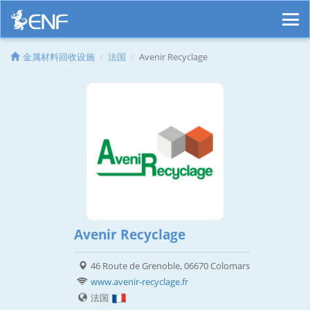
金属材料回收设施
法国
Avenir Recyclage
Avenir Recyclage
46 Route de Grenoble, 06670 Colomars
www.avenir-recyclage.fr
法国