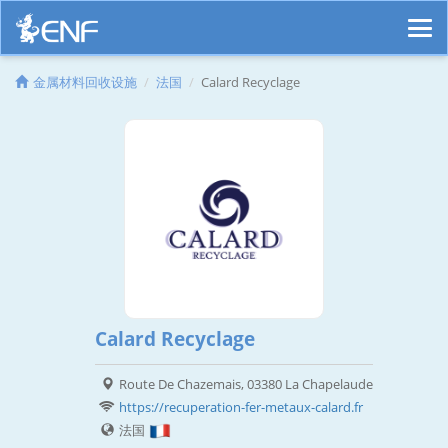
金属材料回收设施
法国
Calard Recyclage
Calard Recyclage
Route De Chazemais, 03380 La Chapelaude
https://recuperation-fer-metaux-calard.fr
法国