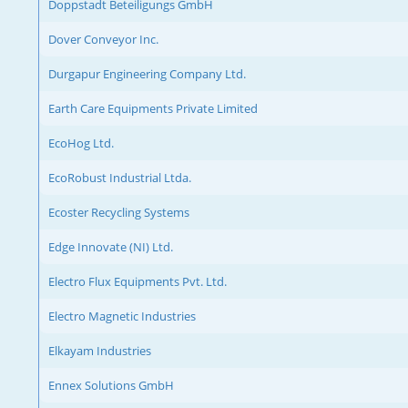
Doppstadt Beteiligungs GmbH
Dover Conveyor Inc.
Durgapur Engineering Company Ltd.
Earth Care Equipments Private Limited
EcoHog Ltd.
EcoRobust Industrial Ltda.
Ecoster Recycling Systems
Edge Innovate (NI) Ltd.
Electro Flux Equipments Pvt. Ltd.
Electro Magnetic Industries
Elkayam Industries
Ennex Solutions GmbH