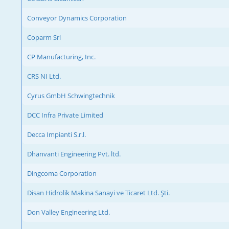
Conveyor Dynamics Corporation
Coparm Srl
CP Manufacturing, Inc.
CRS NI Ltd.
Cyrus GmbH Schwingtechnik
DCC Infra Private Limited
Decca Impianti S.r.l.
Dhanvanti Engineering Pvt. ltd.
Dingcoma Corporation
Disan Hidrolik Makina Sanayi ve Ticaret Ltd. Şti.
Don Valley Engineering Ltd.