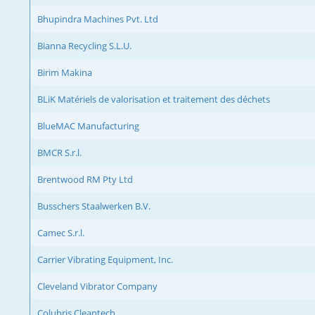
Bhupindra Machines Pvt. Ltd
Bianna Recycling S.L.U.
Birim Makina
BLiK Matériels de valorisation et traitement des déchets
BlueMAC Manufacturing
BMCR S.r.l.
Brentwood RM Pty Ltd
Busschers Staalwerken B.V.
Camec S.r.l.
Carrier Vibrating Equipment, Inc.
Cleveland Vibrator Company
Colubris Cleantech