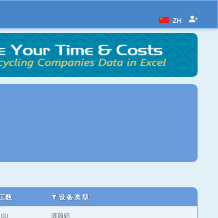
ZH
工数
设 备 类 型
100
滚筒筛