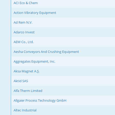
ACI Eco & Chem
Action Vibratory Equipment
Ad Rem N.V.
Adarco Invest
AEM Co., Ltd.
Aesha Conveyors And Crushing Equipment
Aggregates Equipment, Inc.
Aksa Magnet A.Ş.
Aktid SAS
Alfa Therm Limited
Allgaier Process Technology GmbH
Altec Industrial