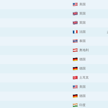
美国
英国
英国
法国
泰国
奥地利
德国
德国
土耳其
美国
德国
印度