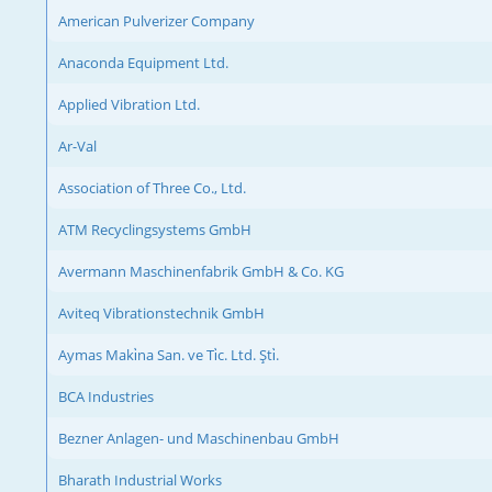
American Pulverizer Company
Anaconda Equipment Ltd.
Applied Vibration Ltd.
Ar-Val
Association of Three Co., Ltd.
ATM Recyclingsystems GmbH
Avermann Maschinenfabrik GmbH & Co. KG
Aviteq Vibrationstechnik GmbH
Aymas Maki̇na San. ve Ti̇c. Ltd. Şti̇.
BCA Industries
Bezner Anlagen- und Maschinenbau GmbH
Bharath Industrial Works