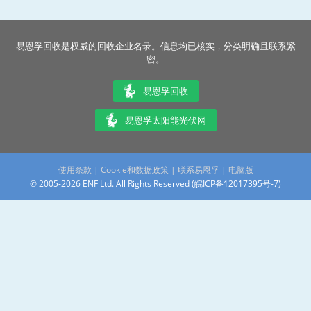
易恩孚回收是权威的回收企业名录。信息均已核实，分类明确且联系紧
密。
易恩孚回收
易恩孚太阳能光伏网
使用条款
|
Cookie和数据政策
|
联系易恩孚
|
电脑版
© 2005-2026 ENF Ltd. All Rights Reserved (
皖ICP备12017395号-7
)