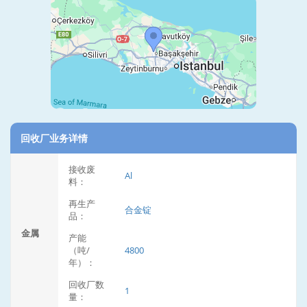
回收厂业务详情
接收废
Al
料：
再生产
合金锭
品：
金属
产能
（吨/
4800
年）：
回收厂数
1
量：