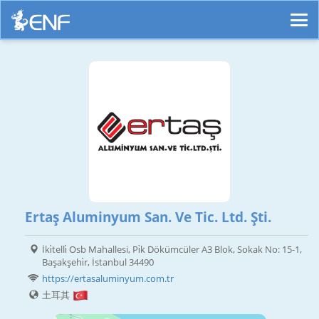
Ertaş Aluminyum San. Ve Tic. Ltd. Şti.
İki̇telli̇ Osb Mahallesi, Pi̇k Dökümcüler A3 Blok, Sokak No: 15-1,
Başakşehi̇r, İstanbul 34490
https://ertasaluminyum.com.tr
土耳其