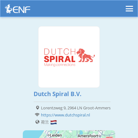
Dutch Spiral B.V.
Lorentzweg 9, 2964 LN Groot-Ammers
https://www.dutchspiral.nl
荷兰