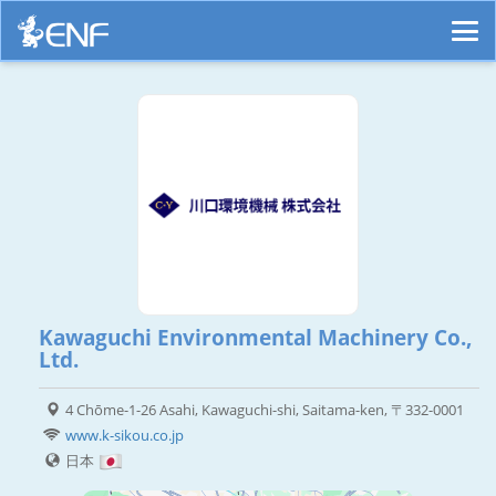
Kawaguchi Environmental Machinery Co.,
Ltd.
4 Chōme-1-26 Asahi, Kawaguchi-shi, Saitama-ken, 〒332-0001
www.k-sikou.co.jp
日本