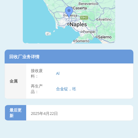
回收厂业务详情
接收废
Al
料：
金属
再生产
合金锭，坯
品：
最后更
2025年4月22日
新