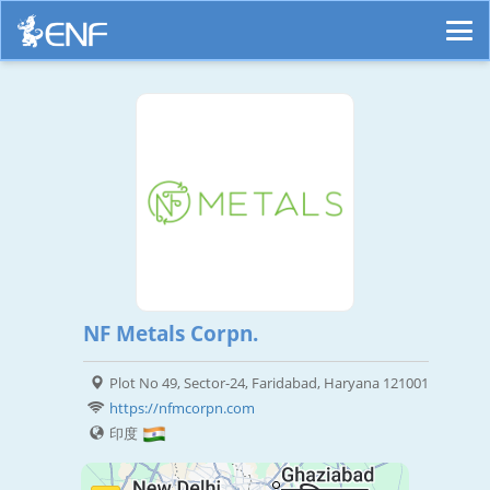
NF Metals Corpn.
Plot No 49, Sector-24, Faridabad, Haryana 121001
https://nfmcorpn.com
印度