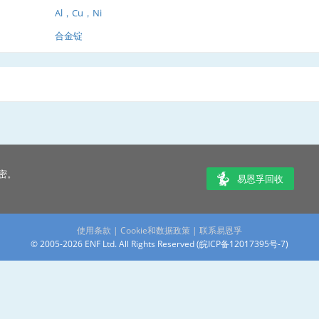
Al，Cu，Ni
合金锭
密。
易恩孚回收
使用条款
|
Cookie和数据政策
|
联系易恩孚
© 2005-2026 ENF Ltd. All Rights Reserved (
皖ICP备12017395号-7
)