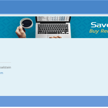
selstein
om