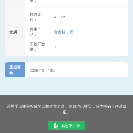
量：
接收废
Al，Sn
料：
再生产
金属
合金锭，坯
品：
回收厂数
1
量：
最后更
2026年2月13日
新
易恩孚回收是权威的回收企业名录。信息均已核实，分类明确且联系紧
密。
易恩孚回收