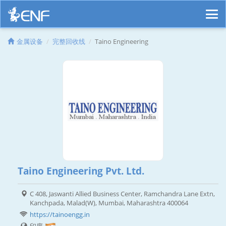
金属设备
完整回收线
Taino Engineering
Taino Engineering Pvt. Ltd.
C 408, Jaswanti Allied Business Center, Ramchandra Lane Extn,
Kanchpada, Malad(W), Mumbai, Maharashtra 400064
https://tainoengg.in