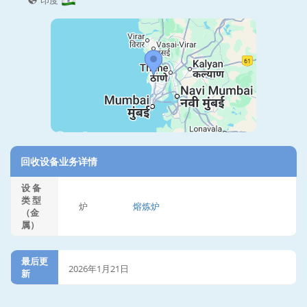
印度
回收设备业务详情
设 备
类 型
炉
熔炼炉
（金
属）
最后更
2026年1月21日
新