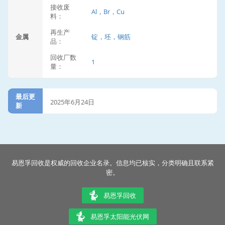
接收废
Al，Br，Cu
料：
再生产
金属
锭，坯，钢筋
品：
回收厂数
1
量：
最后更
2025年6月24日
新
易恩孚回收是权威的回收企业名录。信息均已核实，分类明确且联系紧
密。
易恩孚回收
易恩孚太阳能光伏网