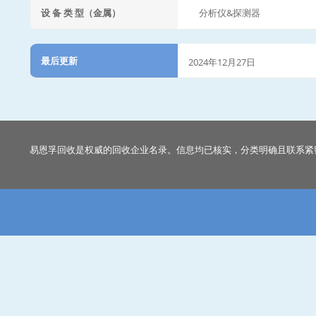
设 备 类 型（金属）
分析仪&探测器
最后更新
2024年12月27日
易恩孚回收是权威的回收企业名录。信息均已核实，分类明确且联系紧