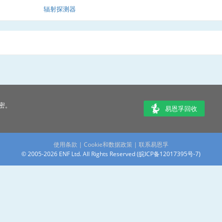
辐射探测器
密。
易恩孚回收
使用条款
|
Cookie和数据政策
|
联系易恩孚
© 2005-2026 ENF Ltd. All Rights Reserved (
皖ICP备12017395号-7
)