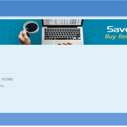
a 141980
.ru