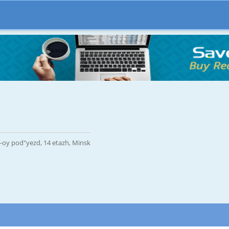
 2-oy pod"yezd, 14 etazh, Minsk