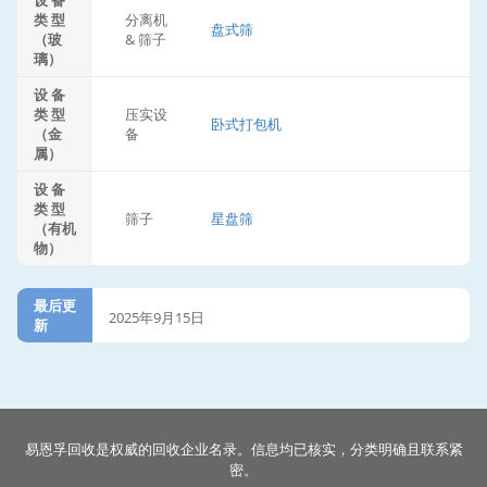
设 备
类 型
分离机
盘式筛
（玻
& 筛子
璃）
设 备
类 型
压实设
卧式打包机
（金
备
属）
设 备
类 型
筛子
星盘筛
（有机
物）
最后更
2025年9月15日
新
易恩孚回收是权威的回收企业名录。信息均已核实，分类明确且联系紧
密。