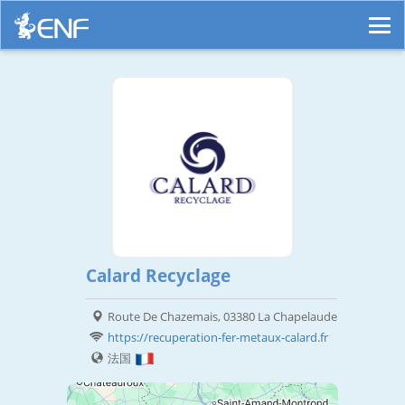
Calard Recyclage
Route De Chazemais, 03380 La Chapelaude
https://recuperation-fer-metaux-calard.fr
法国