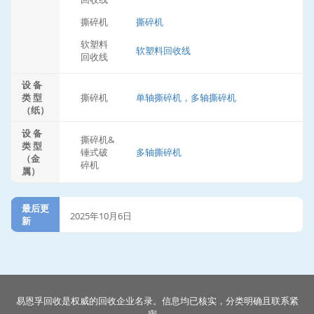
撕碎机
撕碎机
软塑料
软塑料回收线
回收线
设 备
类 型
撕碎机
单轴撕碎机，多轴撕碎机
（纸）
设 备
撕碎机&
类 型
锤式破
多轴撕碎机
（金
碎机
属）
最后更
2025年10月6日
新
易恩孚回收是权威的回收企业名录。信息均已核实，分类明确且联系紧
密。