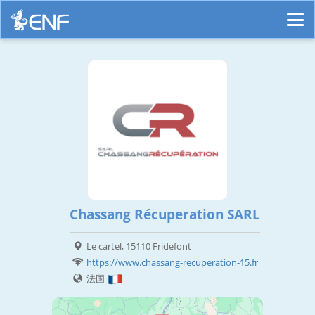
Chassang Récuperation SARL
Le cartel, 15110 Fridefont
https://www.chassang-recuperation-15.fr
法国