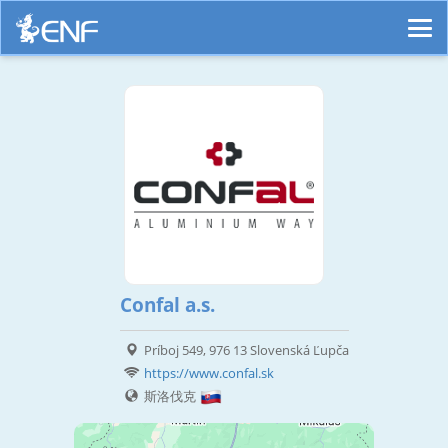
Confal a.s.
Príboj 549, 976 13 Slovenská Ľupča
https://www.confal.sk
斯洛伐克