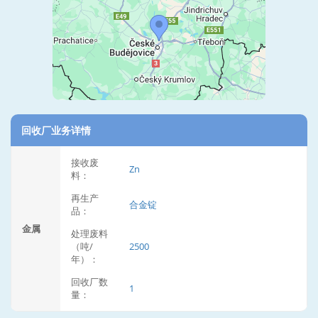
回收厂业务详情
接收废
Zn
料：
再生产
合金锭
品：
金属
处理废料
（吨/
2500
年）：
回收厂数
1
量：