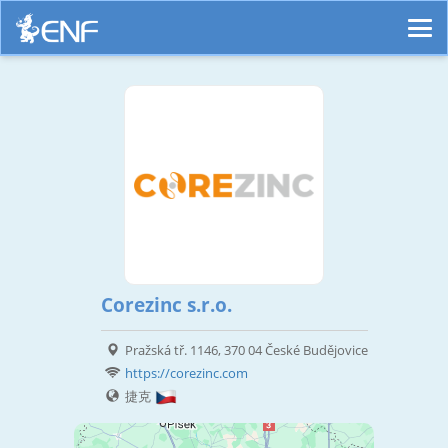
Corezinc s.r.o.
Pražská tř. 1146, 370 04 České Budějovice
https://corezinc.com
捷克