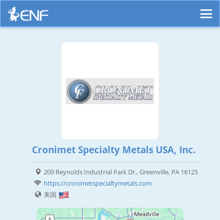
Cronimet Specialty Metals USA, Inc.
209 Reynolds Industrial Park Dr., Greenville, PA 16125
https://cronimetspecialtymetals.com
美国