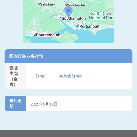
回收设备业务详情
设 备
类 型
剪切机
鳄鱼式剪切机
（金
属）
最后更
2025年9月10日
新