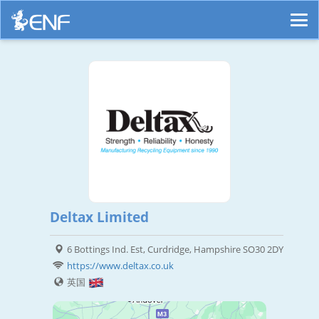
Deltax Limited
6 Bottings Ind. Est, Curdridge, Hampshire SO30 2DY
https://www.deltax.co.uk
英国