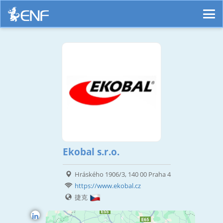
Ekobal s.r.o.
Hráského 1906/3, 140 00 Praha 4
https://www.ekobal.cz
捷克