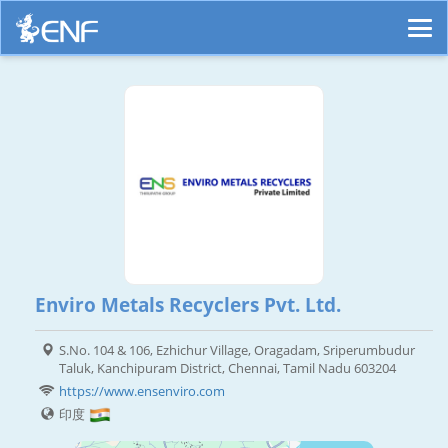
Enviro Metals Recyclers Pvt. Ltd.
S.No. 104 & 106, Ezhichur Village, Oragadam, Sriperumbudur
Taluk, Kanchipuram District, Chennai, Tamil Nadu 603204
https://www.ensenviro.com
印度