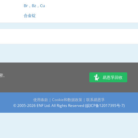
Br，Bz，Cu
合金锭
密。
易恩孚回收
使用条款
|
Cookie和数据政策
|
联系易恩孚
© 2005-2026 ENF Ltd. All Rights Reserved (
皖ICP备12017395号-7
)