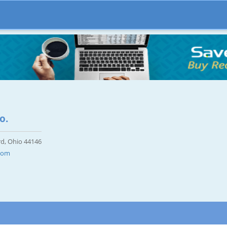
o.
rd, Ohio 44146
.com