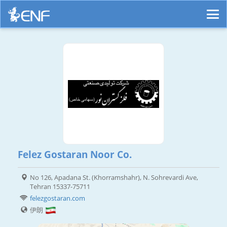
Felez Gostaran Noor Co.
No 126, Apadana St. (Khorramshahr), N. Sohrevardi Ave,
Tehran 15337-75711
felezgostaran.com
伊朗