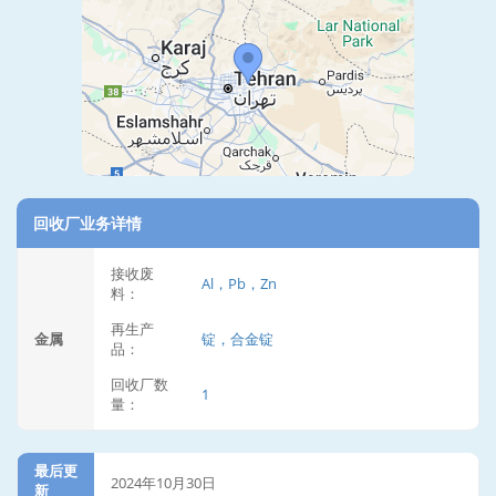
回收厂业务详情
接收废
Al，Pb，Zn
料：
再生产
金属
锭，合金锭
品：
回收厂数
1
量：
最后更
2024年10月30日
新