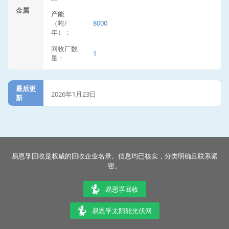
金属
产能
（吨/
8000
年）：
回收厂数
1
量：
最后更
2026年1月23日
新
易恩孚回收是权威的回收企业名录。信息均已核实，分类明确且联系紧
密。
易恩孚回收
易恩孚太阳能光伏网