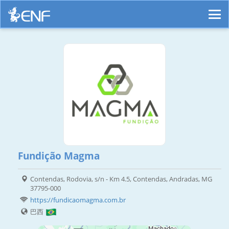
Fundição Magma
Contendas, Rodovia, s/n - Km 4.5, Contendas, Andradas, MG
37795-000
https://fundicaomagma.com.br
巴西