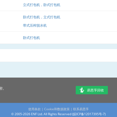
立式打包机，卧式打包机
卧式打包机，立式打包机
带式压榨脱水机
卧式打包机
密。
易恩孚回收
使用条款
|
Cookie和数据政策
|
联系易恩孚
© 2005-2026 ENF Ltd. All Rights Reserved (
皖ICP备12017395号-7
)