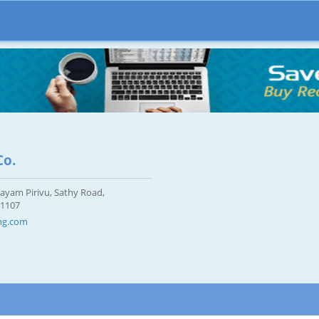
Co.
layam Pirivu, Sathy Road,
41107
ing.com