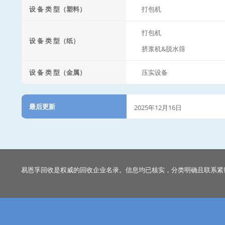
设 备 类 型（塑料）
打包机
打包机
设 备 类 型（纸）
挤浆机&脱水筛
设 备 类 型（金属）
压实设备
最后更新
2025年12月16日
易恩孚回收是权威的回收企业名录。信息均已核实，分类明确且联系紧