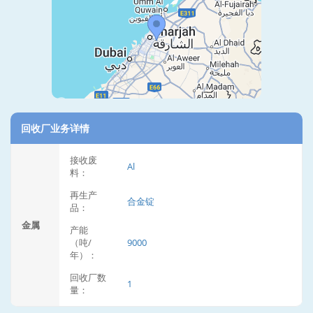
回收厂业务详情
接收废
Al
料：
再生产
合金锭
品：
金属
产能
（吨/
9000
年）：
回收厂数
1
量：