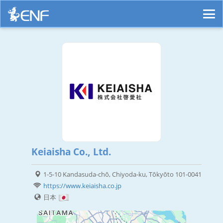
Keiaisha Co., Ltd.
1-5-10 Kandasuda-chō, Chiyoda-ku, Tōkyōto 101-0041
https://www.keiaisha.co.jp
日本