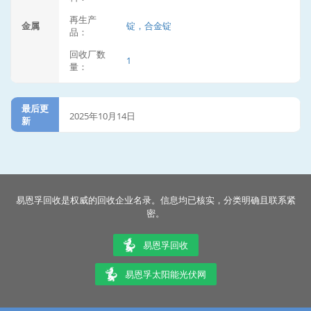
再生产
金属
锭，合金锭
品：
回收厂数
1
量：
最后更
2025年10月14日
新
易恩孚回收是权威的回收企业名录。信息均已核实，分类明确且联系紧
密。
易恩孚回收
易恩孚太阳能光伏网