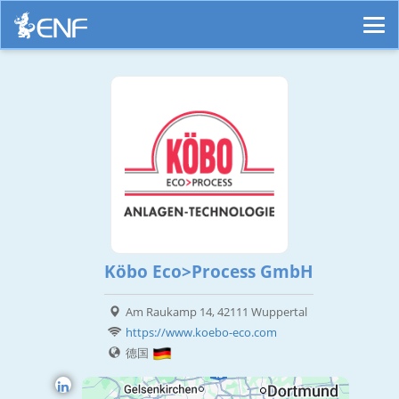
Köbo Eco>Process GmbH
Am Raukamp 14, 42111 Wuppertal
https://www.koebo-eco.com
德国