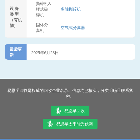
撕碎机&
设 备
锤式破
多轴撕碎机
类 型
碎机
（有机
固体分
物）
空气式分离器
离机
最后更
2025年6月28日
新
易恩孚回收是权威的回收企业名录。信息均已核实，分类明确且联系紧
密。
易恩孚回收
易恩孚太阳能光伏网