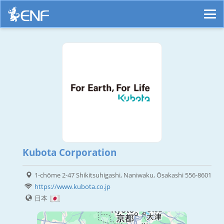
Kubota Corporation
1-chōme 2-47 Shikitsuhigashi, Naniwaku, Ōsakashi 556-8601
https://www.kubota.co.jp
日本