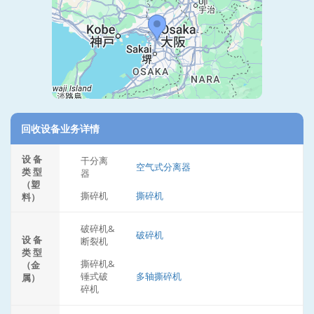
回收设备业务详情
设 备
干分离
空气式分离器
类 型
器
（塑
撕碎机
撕碎机
料）
破碎机&
破碎机
设 备
断裂机
类 型
撕碎机&
（金
锤式破
多轴撕碎机
属）
碎机