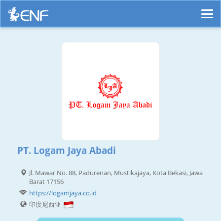
PT. Logam Jaya Abadi
Jl. Mawar No. 88, Padurenan, Mustikajaya, Kota Bekasi, Jawa
Barat 17156
https://logamjaya.co.id
印度尼西亚