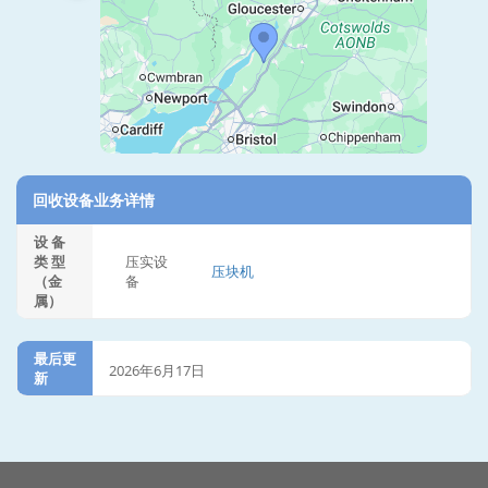
回收设备业务详情
设 备
类 型
压实设
压块机
（金
备
属）
最后更
2026年6月17日
新