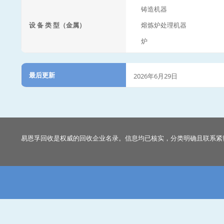
铸造机器
设 备 类 型（金属）
熔炼炉处理机器
炉
最后更新
2026年6月29日
易恩孚回收是权威的回收企业名录。信息均已核实，分类明确且联系紧