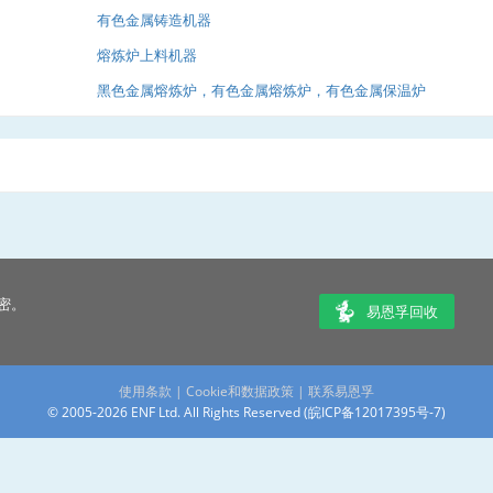
有色金属铸造机器
熔炼炉上料机器
黑色金属熔炼炉，有色金属熔炼炉，有色金属保温炉
密。
易恩孚回收
使用条款
|
Cookie和数据政策
|
联系易恩孚
© 2005-2026 ENF Ltd. All Rights Reserved (
皖ICP备12017395号-7
)