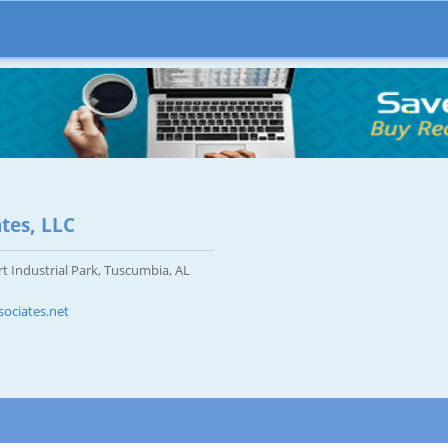
tes, LLC
t Industrial Park, Tuscumbia, AL
ociates.net