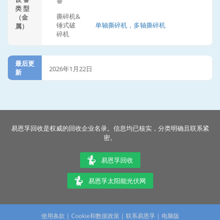
备
类 型
撕碎机&
（金
锤式破
单轴撕碎机，多轴撕碎机
属）
碎机
最后更
2026年1月22日
新
易恩孚回收是权威的回收企业名录。信息均已核实，分类明确且联系紧
密。
易恩孚回收
易恩孚太阳能光伏网
使用条款
|
Cookie和数据政策
|
联系易恩孚
|
电脑版