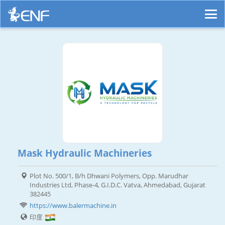
Mask Hydraulic Machineries
Plot No. 500/1, B/h Dhwani Polymers, Opp. Marudhar
Industries Ltd, Phase-4, G.I.D.C. Vatva, Ahmedabad, Gujarat
382445
https://www.balermachine.in
印度