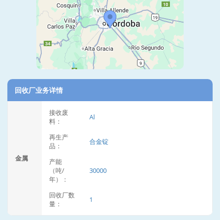
回收厂业务详情
接收废
Al
料：
再生产
合金锭
品：
金属
产能
（吨/
30000
年）：
回收厂数
1
量：