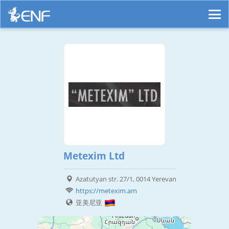
Metexim Ltd
Azatutyan str. 27/1, 0014 Yerevan
https://metexim.am
亚美尼亚