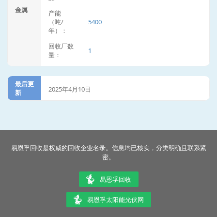
金属
产能
（吨/
5400
年）：
回收厂数
1
量：
最后更
2025年4月10日
新
易恩孚回收是权威的回收企业名录。信息均已核实，分类明确且联系紧
密。
易恩孚回收
易恩孚太阳能光伏网