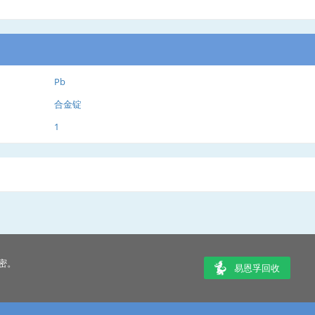
Pb
合金锭
1
密。
易恩孚回收