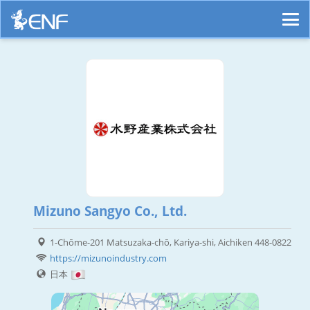
Mizuno Sangyo Co., Ltd.
1-Chōme-201 Matsuzaka-chō, Kariya-shi, Aichiken 448-0822
https://mizunoindustry.com
日本