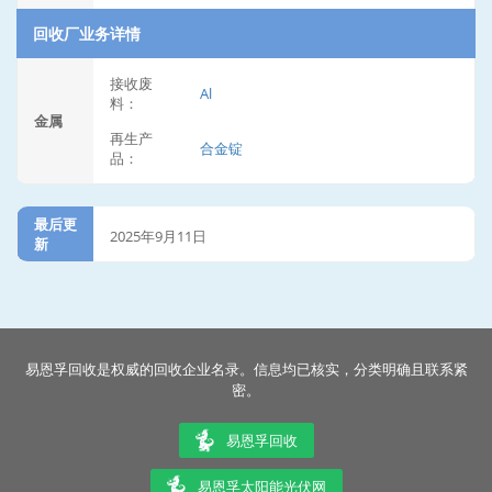
回收厂业务详情
接收废
Al
料：
金属
再生产
合金锭
品：
最后更
2025年9月11日
新
易恩孚回收是权威的回收企业名录。信息均已核实，分类明确且联系紧
密。
易恩孚回收
易恩孚太阳能光伏网